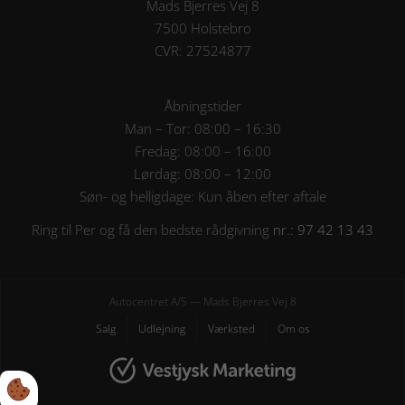
Mads Bjerres Vej 8
7500 Holstebro
CVR: 27524877
Åbningstider
Man – Tor: 08:00 – 16:30
Fredag: 08:00 – 16:00
Lørdag: 08:00 – 12:00
Søn- og helligdage: Kun åben efter aftale
Ring til Per og få den bedste rådgivning
nr.: 97 42 13 43
Autocentret A/S — Mads Bjerres Vej 8
Salg
Udlejning
Værksted
Om os