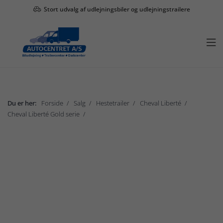
Stort udvalg af udlejningsbiler og udlejningstrailere

Du er her:
Forside
Salg
Hestetrailer
Cheval Liberté
Cheval Liberté Gold serie
Gold Marathon
Vis undermenu

Salg