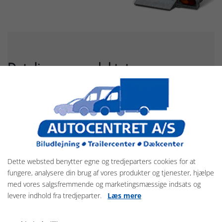
Detaljer om produktet
Brenderup Autotrailere findes i 2 serier
Lavtbyggede autotrailere - Den traditionelle som du kender
den
Funktionelle detaljer og en holdbar konstruktion.
Et sikkert og kvalitetsbevidst valg til eksempelvis mekanikere.
Trailerne fås i forskellige bredder.
Dette websted benytter egne og tredjeparters cookies for at
Totalvægt fra 2500 - 3000 kg
fungere, analysere din brug af vores produkter og tjenester, hjælpe
Lastvægt fra 1960 - 2440 kg
med vores salgsfremmende og marketingsmæssige indsats og
Standard udstyr
levere indhold fra tredjeparter.
Læs mere
Spil og hydraulisk tipcylinder er standard