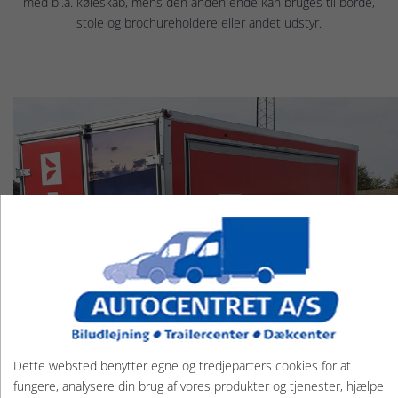
med bl.a. køleskab, mens den anden ende kan bruges til borde,
stole og brochureholdere eller andet udstyr.
Dette websted benytter egne og tredjeparters cookies for at
fungere, analysere din brug af vores produkter og tjenester, hjælpe