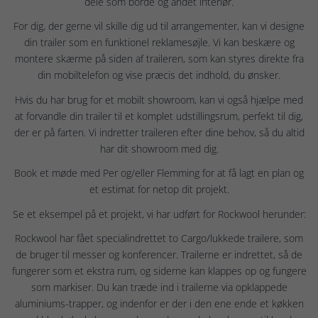
dele som borde og andet interiør.
For dig, der gerne vil skille dig ud til arrangementer, kan vi designe
din trailer som en funktionel reklamesøjle. Vi kan beskære og
montere skærme på siden af traileren, som kan styres direkte fra
din mobiltelefon og vise præcis det indhold, du ønsker.
Hvis du har brug for et mobilt showroom, kan vi også hjælpe med
at forvandle din trailer til et komplet udstillingsrum, perfekt til dig,
der er på farten. Vi indretter traileren efter dine behov, så du altid
har dit showroom med dig.
Book et møde med Per og/eller Flemming for at få lagt en plan og
et estimat for netop dit projekt.
Se et eksempel på et projekt, vi har udført for Rockwool herunder:
Rockwool har fået specialindrettet to Cargo/lukkede trailere, som
de bruger til messer og konferencer. Trailerne er indrettet, så de
fungerer som et ekstra rum, og siderne kan klappes op og fungere
som markiser. Du kan træde ind i trailerne via opklappede
aluminiums-trapper, og indenfor er der i den ene ende et køkken