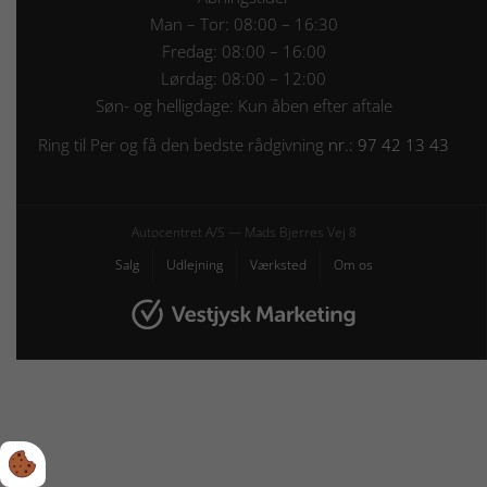
Man – Tor: 08:00 – 16:30
Fredag: 08:00 – 16:00
Lørdag: 08:00 – 12:00
Søn- og helligdage: Kun åben efter aftale
Ring til Per og få den bedste rådgivning
nr.: 97 42 13 43
Autocentret A/S — Mads Bjerres Vej 8
Salg
Udlejning
Værksted
Om os