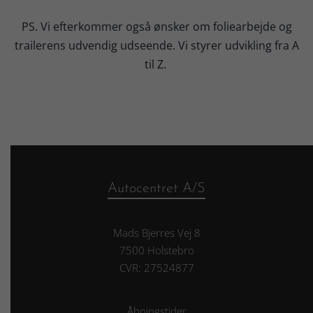
PS. Vi efterkommer også ønsker om foliearbejde og
trailerens udvendig udseende. Vi styrer udvikling fra A
til Z.
Autocentret A/S
Mads Bjerres Vej 8
7500 Holstebro
CVR: 27524877
Åbningstider