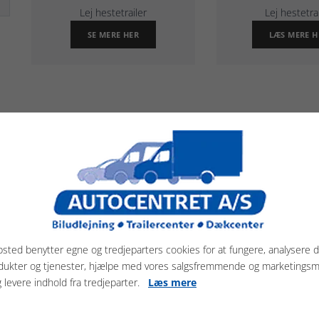
Lej hestetrailer
Lej hestetra
SE MERE HER
LÆS MERE H
Har du spørgsmål?
Vi er altid klar på en god handel. Vi har
sted benytter egne og tredjeparters cookies for at fungere, analysere d
håndplukket et udvalg af både nye og brugte
dukter og tjenester, hjælpe med vores salgsfremmende og marketings
trailere, til en god pris.
g levere indhold fra tredjeparter.
Læs mere
Autocentret A/S