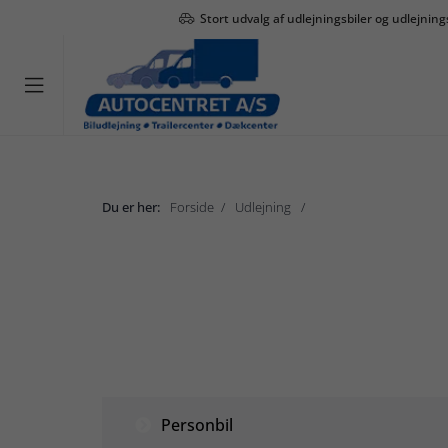
Stort udvalg af udlejningsbiler og udlejning

Du er her:
Forside
Udlejning
Hestetrailer
Udlejning
Personbil