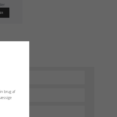
iler
ER
in brug af
mæssige