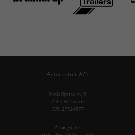
Autocentret A/S
Mads Bjerres Vej 8
7500 Holstebro
CVR: 27524877
Åbningstider
Man – Tor: 08:00 – 16:30