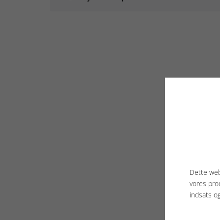
Dette web
vores pro
indsats o