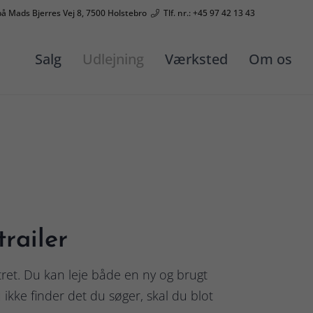
på Mads Bjerres Vej 8, 7500 Holstebro
Tlf. nr.: +45 97 42 13 43
Salg
Udlejning
Værksted
Om os
trailer
tret. Du kan leje både en ny og brugt
 ikke finder det du søger, skal du blot