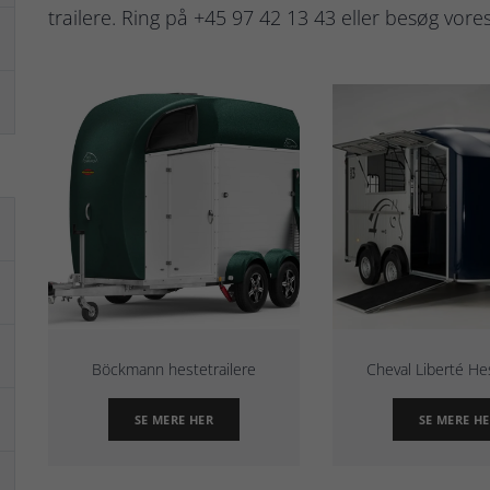
trailere. Ring på +45 97 42 13 43 eller besøg vore
Böckmann hestetrailere
Cheval Liberté Hes
SE MERE HER
SE MERE H