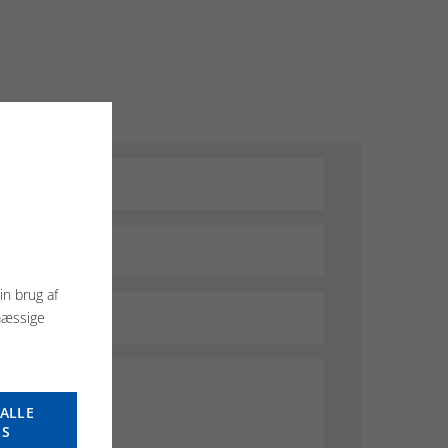
in brug af
mæssige
ALLE
ES