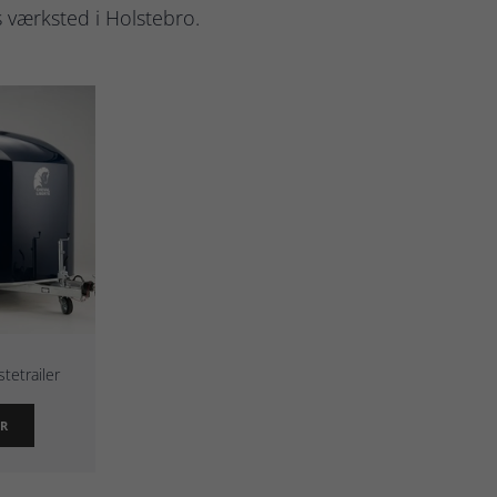
s værksted i Holstebro.
tetrailer
ER