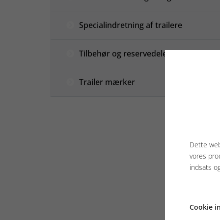
Specialindretning af trailere
Tilbehør og reservedele
Trailer mærker
Dette web
vores pro
indsats o
Cookie in