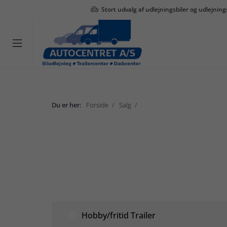
Stort udvalg af udlejningsbiler og udlejning

Du er her:
Forside
Salg
Hestetrailer
Salg
Hobby/fritid Trailer