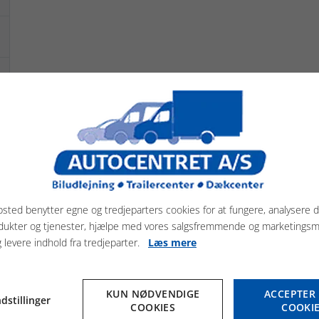
Har du spørgsmål?
Vi er altid klar på en god handel. Vi har
håndplukket et udvalg af både nye og brugte
trailere, til en god pris.
sted benytter egne og tredjeparters cookies for at fungere, analysere d
Autocentret A/S
dukter og tjenester, hjælpe med vores salgsfremmende og marketings
Jysk TrailerCenter
g levere indhold fra tredjeparter.
Læs mere
Mads Bjerres Vej 8, 7500 Holstebro
Tlf. nr.: +45 97 42 13 43
KUN NØDVENDIGE
ACCEPTER 
dstillinger
Email: mail@autocentret-as.dk
COOKIES
COOKI