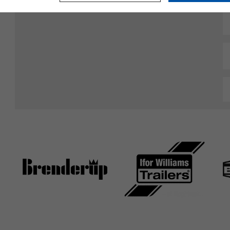
CVR: 27524877