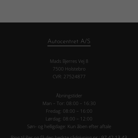
Autocentret A/S
Mads Bjerres Vej 8
7500 Holstebro
CVR: 27524877
Åbningstider
Man – Tor: 08:00 – 16:30
Fredag: 08:00 – 16:00
Lørdag: 08:00 – 12:00
Søn- og helligdage: Kun åben efter aftale
Ring til Per og få den bedste rådgivning
nr.: 97 42 13 43