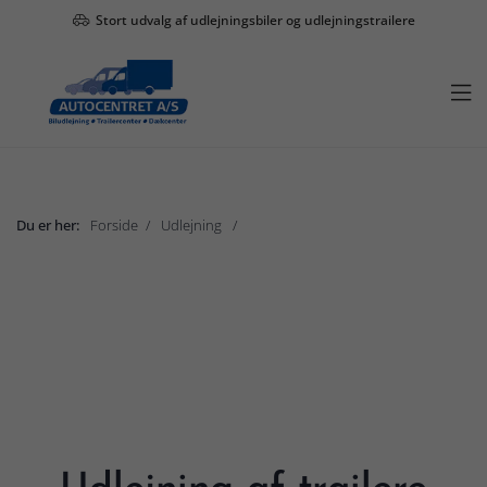
Stort udvalg af udlejningsbiler og udlejningstrailere

Du er her:
Forside
Udlejning
Trailer
Vis undermenu

Udlejning