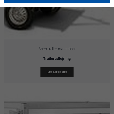
Åben trailer m/netsider
Trailerudlejning
LÆS MERE HER