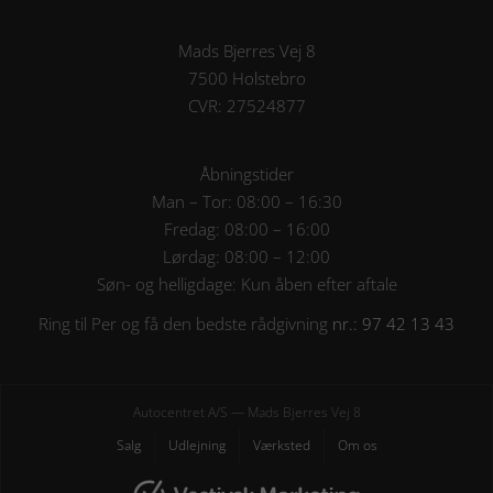
Mads Bjerres Vej 8
7500 Holstebro
CVR: 27524877
Åbningstider
Man – Tor: 08:00 – 16:30
Fredag: 08:00 – 16:00
Lørdag: 08:00 – 12:00
Søn- og helligdage: Kun åben efter aftale
Ring til Per og få den bedste rådgivning
nr.: 97 42 13 43
Autocentret A/S — Mads Bjerres Vej 8
Salg
Udlejning
Værksted
Om os