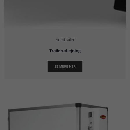
Autotrailer
Trailerudlejning
SE MERE HER