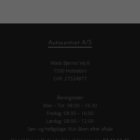
Autocentret A/S
Mads Bjerres Vej 8
7500 Holstebro
CVR: 27524877
Åbningstider
Man – Tor: 08:00 – 16:30
Fredag: 08:00 – 16:00
Lørdag: 08:00 – 12:00
Søn- og helligdage: Kun åben efter aftale