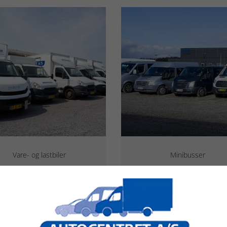
Vare- og lastbiler
Minibusser
Med og uden lift
9-17 personer
SE VORES UDVALG
SE VORES UDVALG