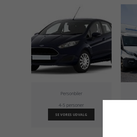
Personbiler
4-5 personer
SE VORES UDVALG