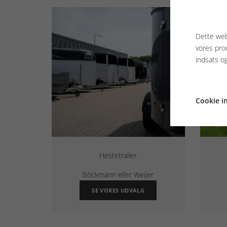
Dette web
vores pro
indsats o
Cookie in
Hestetrailer
Böckmann eller Weijer
SE VORES UDVALG