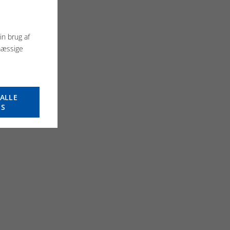
in brug af
mæssige
ALLE
ES