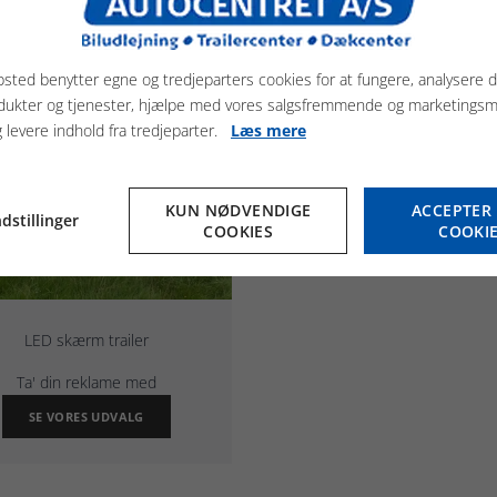
sted benytter egne og tredjeparters cookies for at fungere, analysere d
dukter og tjenester, hjælpe med vores salgsfremmende og marketings
g levere indhold fra tredjeparter.
Læs mere
KUN NØDVENDIGE
ACCEPTER 
dstillinger
COOKIES
COOKI
LED skærm trailer
Ta' din reklame med
SE VORES UDVALG