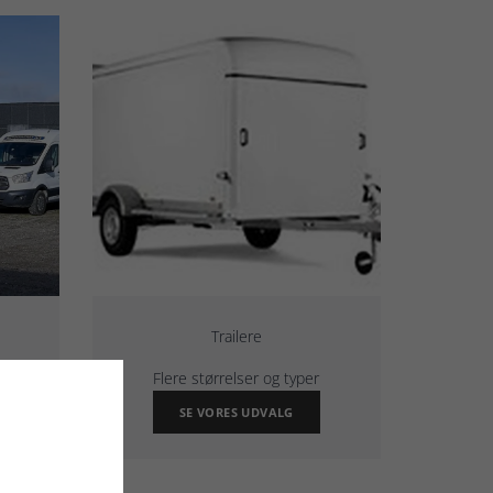
Trailere
Flere størrelser og typer
SE VORES UDVALG