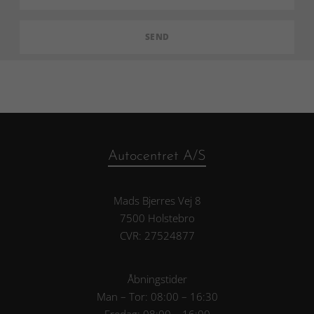
Autocentret A/S
Mads Bjerres Vej 8
7500 Holstebro
CVR: 27524877
Åbningstider
Man – Tor: 08:00 – 16:30
Fredag: 08:00 – 16:00