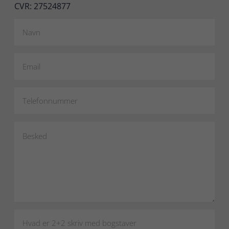
CVR: 27524877