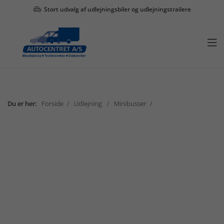
Stort udvalg af udlejningsbiler og udlejningstrailere

Du er her:
Forside
Udlejning
Minibusser
Gruppe F
Vis undermenu

Udlejning