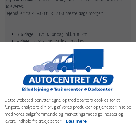
udleveres.
Lejemål er fra kl. 8.00 til kl. 7.00 næste dags morgen.
3-6 dage = 1250,- pr dag inkl. 100 km.
8 dage = 6745,- pr uge inkl. 700 km.
8 dage = 6925,- pr uge inkl. 1000 km. (Garantipris)
5 døre – 17 personer – buskørekort
Antal døre
5 stk
Antal personer
16+ fører
Motor
2,5D
Dimensioner
Dette websted benytter egne og tredjeparters cookies for at
Egenvægt
2.550 kg
fungere, analysere din brug af vores produkter og tjenester, hjælpe
med vores salgsfremmende og marketingsmæssige indsats og
Totalvægt
4.100 kg
levere indhold fra tredjeparter.
Læs mere
Maksimallast
1.550 kg