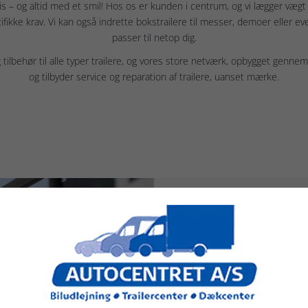
pris – og altid med et smil! Hos os er kunden i centrum, og vi lægger vægt 
ifikke krav. Vi kan også indrette bokstrailere til messer, demoer eller ev
passer til netop dig.
lbehør til alle typer trailere, og vores store netværk, opbygget gennem ma
og tilbyder service og reparation af trailere, uanset mærke.