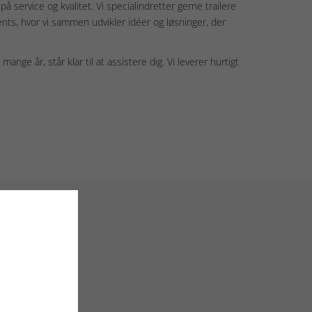
på service og kvalitet. Vi specialindretter gerne trailere
ents, hvor vi sammen udvikler idéer og løsninger, der
nge år, står klar til at assistere dig. Vi leverer hurtigt