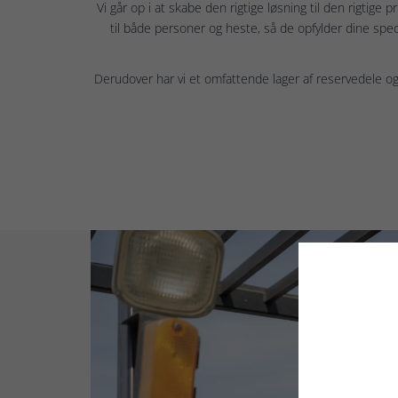
Vi går op i at skabe den rigtige løsning til den rigtige 
til både personer og heste, så de opfylder dine spec
Derudover har vi et omfattende lager af reservedele og ti