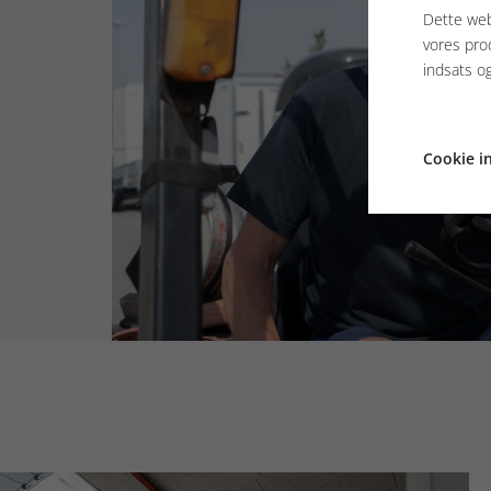
Dette web
vores pro
indsats o
Cookie in