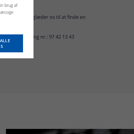
in brug af
mæssige
kaffen klar og glæder os til at finde en
 bedste rådgivning nr.: 97 42 13 43
ALLE
ES