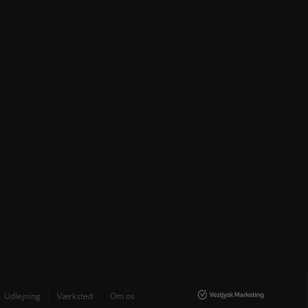
Udlejning
Værksted
Om os