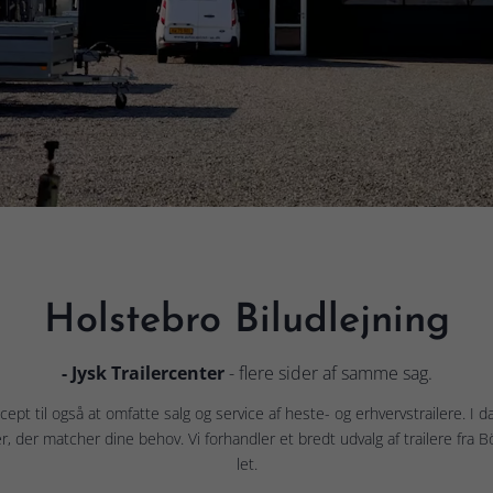
Holstebro Biludlejning
- Jysk Trailercenter
- flere sider af samme sag.
pt til også at omfatte salg og service af heste- og erhvervstrailere. I da
 biler, der matcher dine behov. Vi forhandler et bredt udvalg af trailere
let.