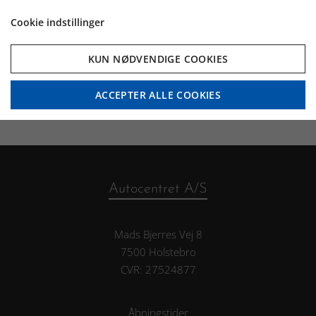
Hos Autocentret i Holstebro finder du et bredt udvalg af Cheval
Cookie indstillinger
Liberté hestetrailere – fra kompakte modeller til 1 hest til
rummelige trailere med plads til flere heste. Uanset om du kører til
KUN NØDVENDIGE COOKIES
træning, stævner eller har behov for professionel transport,
hjælper vi dig med at finde den model, der passer bedst til dine
behov. Autocentret er autoriseret forhandler af Cheval Liberté i
ACCEPTER ALLE COOKIES
Holstebro.
Autocentret A/S
Mads Bjerres Vej 8
7500 Holstebro
CVR: 27524877
Åbningstider