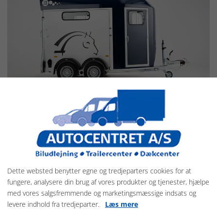
Cheval Liberté trailere
Se programmet her
Cheval Liberté er kendt for moderne hestetrailere, hvor komfort,
Dette websted benytter egne og tredjeparters cookies for at
sikkerhed og innovative løsninger går hånd i hånd. Med blandt
fungere, analysere din brug af vores produkter og tjenester, hjælpe
andet Pullman-affjedring, gennemtænkt indretning og høj
med vores salgsfremmende og marketingsmæssige indsats og
kørestabilitet er trailerne udviklet til at give en tryg og behagelig
levere indhold fra tredjeparter.
Læs mere
transport for både hest og rytter.