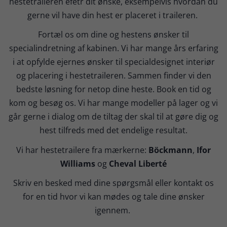
hestetraileren efetr dit ønske, eksempelvis hvordan du
gerne vil have din hest er placeret i traileren.
Fortæl os om dine og hestens ønsker til
specialindretning af kabinen. Vi har mange års erfaring
i at opfylde ejernes ønsker til specialdesignet interiør
og placering i hestetraileren. Sammen finder vi den
bedste løsning for netop dine heste. Book en tid og
kom og besøg os. Vi har mange modeller på lager og vi
går gerne i dialog om de tiltag der skal til at gøre dig og
hest tilfreds med det endelige resultat.
Vi har hestetrailere fra mærkerne:
Böckmann
,
Ifor
Williams
og
Cheval Liberté
Skriv en besked med dine spørgsmål eller kontakt os
for en tid hvor vi kan mødes og tale dine ønsker
igennem.