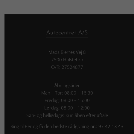
Autocentret A/S
Mads Bjerres Vej 8
7500 Holstebro
CVR: 27524877
Åbningstider
Man – Tor: 08:00 – 16:30
Fredag: 08:00 – 16:00
Lørdag: 08:00 – 12:00
Søn- og helligdage: Kun åben efter aftale
Ring til Per og få den bedste rådgivning
nr.: 97 42 13 43