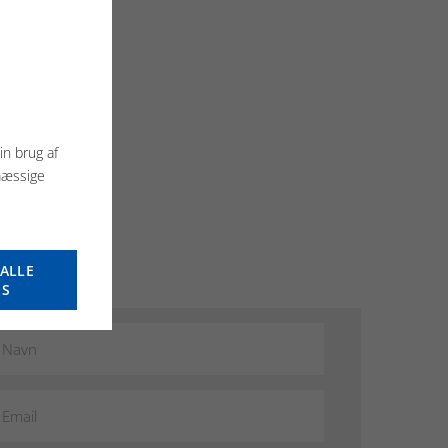
0
ER
in brug af
mæssige
ALLE
ES