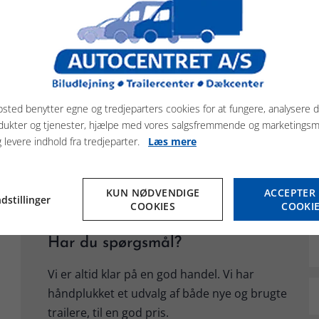
Ifor Williams TowMax
Euro 260
SE MERE HER
SE MERE H
sted benytter egne og tredjeparters cookies for at fungere, analysere d
dukter og tjenester, hjælpe med vores salgsfremmende og marketings
g levere indhold fra tredjeparter.
Læs mere
KUN NØDVENDIGE
ACCEPTER 
dstillinger
COOKIES
COOKI
Har du spørgsmål?
Vi er altid klar på en god handel. Vi har
håndplukket et udvalg af både nye og brugte
trailere, til en god pris.