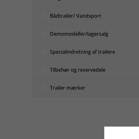
Bådtrailer/ Vandsport
Demomodeller/lagersalg
Specialindretning af trailere
Tilbehør og reservedele
Trailer mærker