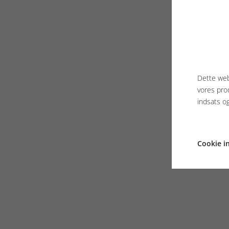
Dette web
vores pro
indsats o
Cookie in