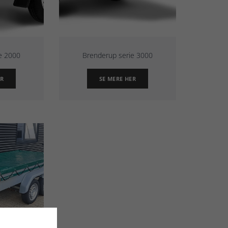
e 2000
Brenderup serie 3000
ER
SE MERE HER