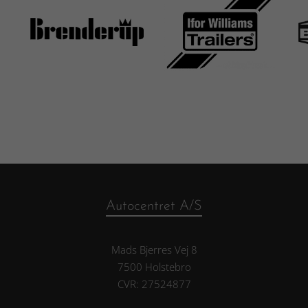
Autocentret A/S
Mads Bjerres Vej 8
7500 Holstebro
CVR: 27524877