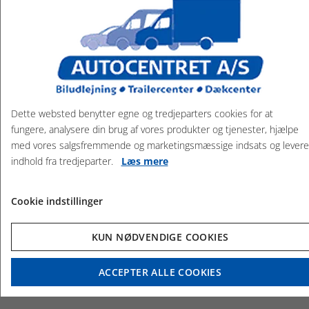
Vi tilbyder udlejning af bl.a. trailer, personbil, kassevogne
m/u lift, lastbil, busser - handicapbusser og hestetrailer
Kig forbi!
Dette websted benytter egne og tredjeparters cookies for at
fungere, analysere din brug af vores produkter og tjenester, hjælpe
med vores salgsfremmende og marketingsmæssige indsats og levere
indhold fra tredjeparter.
Læs mere
Cookie indstillinger
KUN NØDVENDIGE COOKIES
ACCEPTER ALLE COOKIES