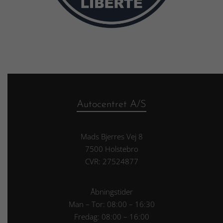
Autocentret A/S
Mads Bjerres Vej 8
7500 Holstebro
CVR: 27524877
Åbningstider
Man – Tor: 08:00 – 16:30
Fredag: 08:00 – 16:00