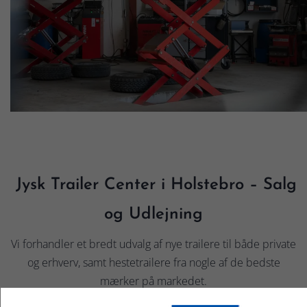
Jysk Trailer Center i Holstebro – Salg
og Udlejning
Vi forhandler et bredt udvalg af nye trailere til både private
og erhverv, samt hestetrailere fra nogle af de bedste
mærker på markedet.