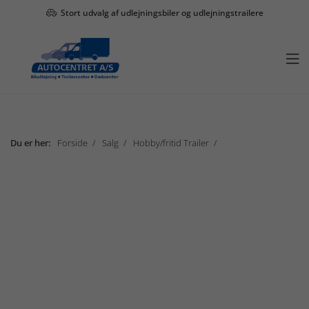
Stort udvalg af udlejningsbiler og udlejningstrailere

Du er her:
Forside
Salg
Hobby/fritid Trailer
Brenderup serie 2000
Vis undermenu

Salg