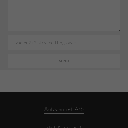
Autocentret A/S
Mads Bjerres Vej 8