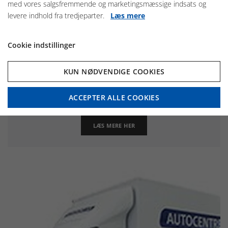
med vores salgsfremmende og marketingsmæssige indsats og
levere indhold fra tredjeparter.
Læs mere
Cookie indstillinger
KUN NØDVENDIGE COOKIES
Gruppe 4 – lukket van
ACCEPTER ALLE COOKIES
Ford Transit – 2 døre, 3 personer
LÆS MERE HER