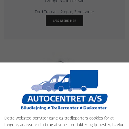
Gruppe 3 – lukket van
Ford Transit – 2 døre, 3 personer
LÆS MERE HER
Dette websted benytter egne og tredjeparters cookies for at
fungere, analysere din brug af vores produkter og tjenester, hjælpe