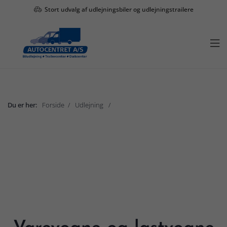
Stort udvalg af udlejningsbiler og udlejningstrailere

Du er her:
Forside
Udlejning
Varevogne og lastvogne
Vis undermenu

Udlejning