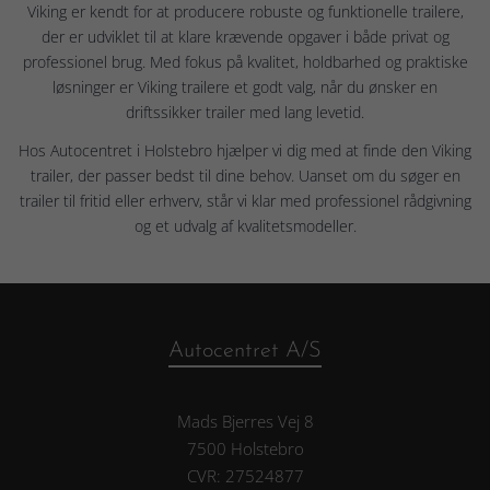
Viking er kendt for at producere robuste og funktionelle trailere,
der er udviklet til at klare krævende opgaver i både privat og
professionel brug. Med fokus på kvalitet, holdbarhed og praktiske
løsninger er Viking trailere et godt valg, når du ønsker en
driftssikker trailer med lang levetid.
Hos Autocentret i Holstebro hjælper vi dig med at finde den Viking
trailer, der passer bedst til dine behov. Uanset om du søger en
trailer til fritid eller erhverv, står vi klar med professionel rådgivning
og et udvalg af kvalitetsmodeller.
Autocentret A/S
Mads Bjerres Vej 8
7500 Holstebro
CVR: 27524877