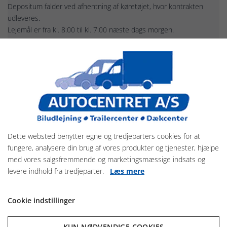
Depositum falder ved afhentning af køretøjet, hvor kontrakten
udleveres.
Lejemål er fra kl. 8.00 til kl. 7.00 næste dags morgen.
Antal døre
5 stk
Antal personer
4/5
Motor
2,0
Dimensioner
Egenvægt
1.450 kg
Totalvægt
2.050 kg
Dette websted benytter egne og tredjeparters cookies for at
Maksimallast
500 kg
fungere, analysere din brug af vores produkter og tjenester, hjælpe
med vores salgsfremmende og marketingsmæssige indsats og
levere indhold fra tredjeparter.
Læs mere
Cookie indstillinger
KUN NØDVENDIGE COOKIES