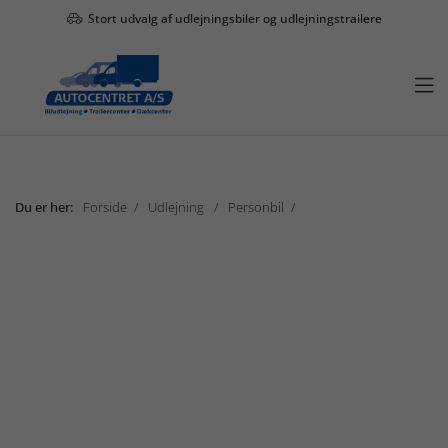
Stort udvalg af udlejningsbiler og udlejningstrailere

Du er her:
Forside
Udlejning
Personbil
Gruppe B
Vis undermenu

Udlejning