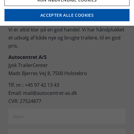
ACCEPTER ALLE COOKIES
Har du spørgsmål?
Vi er altid klar på en god handel. Vi har håndplukket
et udvalg af både nye og brugte trailere, til en god
pris.
Autocentret A/S
Jysk TrailerCenter
Mads Bjerres Vej 8, 7500 Holstebro
Tlf. nr.: +45 97 42 13 43
Email: mail@autocentret-as.dk
CVR: 27524877