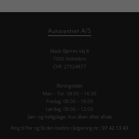
Autocentret A/S
Mads Bjerres Vej 8
7500 Holstebro
CVR: 27524877
Åbningstider
Man – Tor: 08:00 – 16:30
Fredag: 08:00 – 16:00
Lørdag: 08:00 – 12:00
Søn- og helligdage: Kun åben efter aftale
Ring til Per og få den bedste rådgivning
nr.: 97 42 13 43