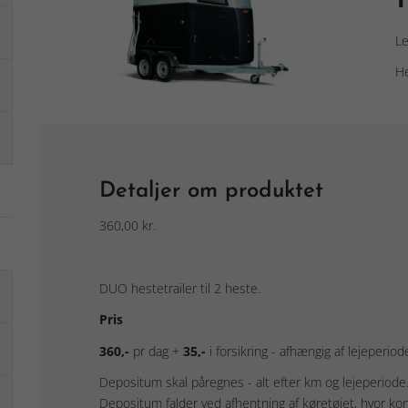
Le
He
Detaljer om produktet
360,00 kr.
DUO hestetrailer til 2 heste.
Pris
360,-
pr dag +
35,-
i forsikring - afhængig af lejeperiod
Depositum skal påregnes - alt efter km og lejeperiode.
Depositum falder ved afhentning af køretøjet, hvor ko