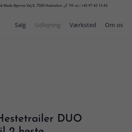
på Mads Bjerres Vej 8, 7500 Holstebro
Tlf. nr.: +45 97 42 13 43
Salg
Udlejning
Værksted
Om os
Hestetrailer DUO
til 2 heste