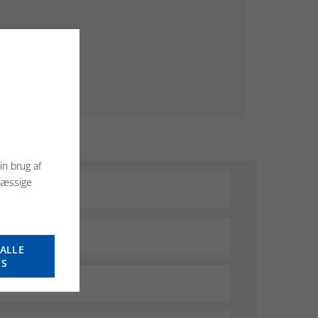
in brug af
mæssige
ALLE
ES