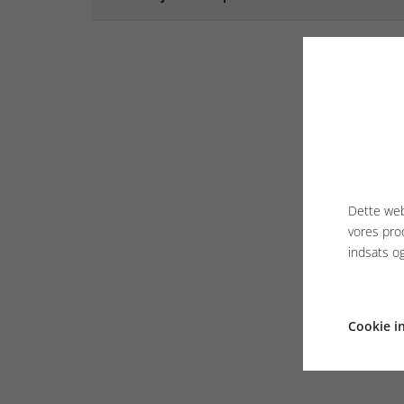
Dette web
vores pro
indsats o
Cookie in