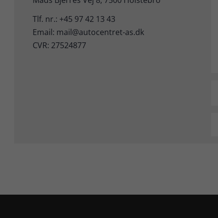
Mads Bjerres Vej 8, 7500 Holstebro
Tlf. nr.: +45 97 42 13 43
Email: mail@autocentret-as.dk
CVR: 27524877