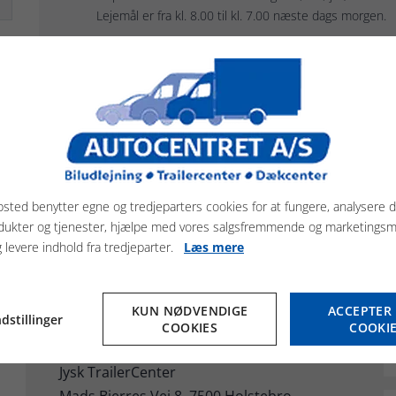
Lejemål er fra kl. 8.00 til kl. 7.00 næste dags morgen.
sted benytter egne og tredjeparters cookies for at fungere, analysere d
dukter og tjenester, hjælpe med vores salgsfremmende og marketings
Har du spørgsmål?
g levere indhold fra tredjeparter.
Læs mere
Vi er altid klar på en god handel. Vi har
håndplukket et udvalg af både nye og brugte
KUN NØDVENDIGE
ACCEPTER 
trailere, til en god pris.
dstillinger
COOKIES
COOKI
Autocentret A/S
Jysk TrailerCenter