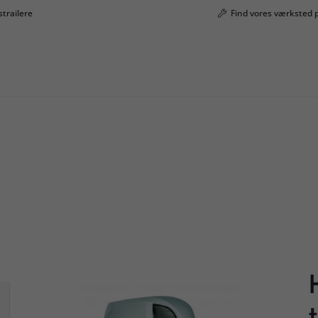
strailere
Find vores værksted 
ailer DUO til 2 heste