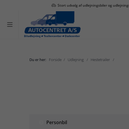
Stort udvalg af udlejningsbiler og udlejning

Du er her:
Forside
Udlejning
Hestetrailer
Hestetr
Udlejning
Personbil