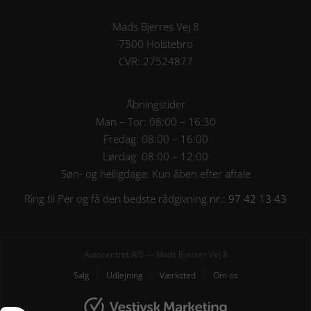
Mads Bjerres Vej 8
7500 Holstebro
CVR: 27524877
Åbningstider
Man – Tor: 08:00 – 16:30
Fredag: 08:00 – 16:00
Lørdag: 08:00 – 12:00
Søn- og helligdage: Kun åben efter aftale
Ring til Per og få den bedste rådgivning
nr.: 97 42 13 43
Autocentret A/S — Mads Bjerres Vej 8
Salg
Udlejning
Værksted
Om os