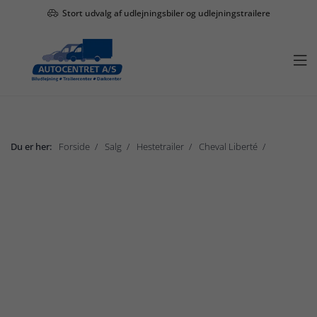
Stort udvalg af udlejningsbiler og udlejningstrailere

Du er her:
Forside
Salg
Hestetrailer
Cheval Liberté
Cheval Liberté Gold serie
Vis undermenu

Salg