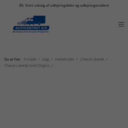
Stort udvalg af udlejningsbiler og udlejningstrailere

Du er her:
Forside
Salg
Hestetrailer
Cheval Liberté
Cheval Liberté Gold Origins
Gold Origins One til 1 hest
Vis undermenu

Salg