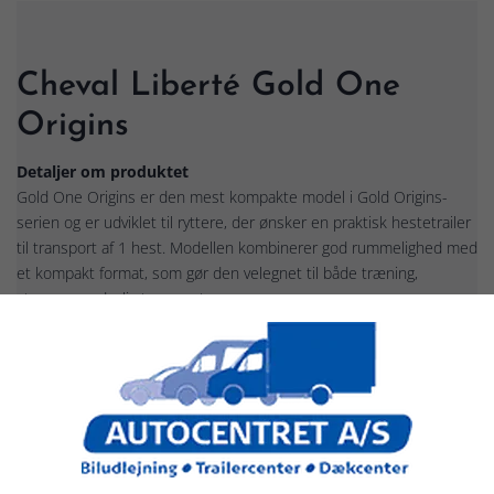
Cheval Liberté Gold One
Origins
Detaljer om produktet
Gold One Origins er den mest kompakte model i Gold Origins-
serien og er udviklet til ryttere, der ønsker en praktisk hestetrailer
til transport af 1 hest. Modellen kombinerer god rummelighed med
et kompakt format, som gør den velegnet til både træning,
stævner og daglig transport.
Den rummelige konstruktion giver gode forhold for hesten under
transport, samtidig med at traileren er et attraktivt valg for ryttere
med behov for en enkel og funktionel løsning.
Gold Origins-serien
Gold Origins er indstigningsserien i Cheval Libertés program.
Serien kombinerer moderne design, god rummelighed og høj