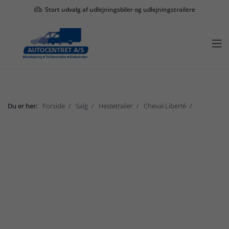
Stort udvalg af udlejningsbiler og udlejningstrailere

Du er her:
Forside
Salg
Hestetrailer
Cheval Liberté
Cheval Liberté Gold Origins
Vis undermenu

Salg