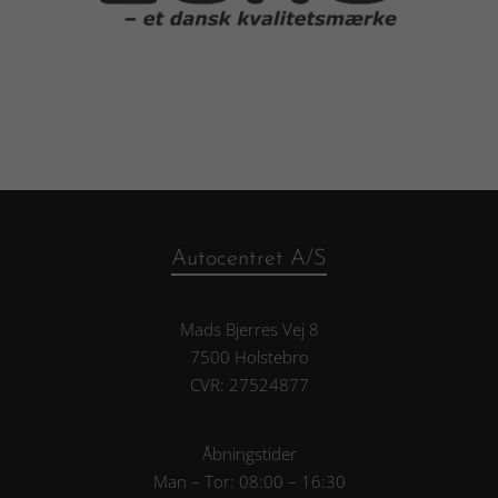
Autocentret A/S
Mads Bjerres Vej 8
7500 Holstebro
CVR: 27524877
Åbningstider
Man – Tor: 08:00 – 16:30