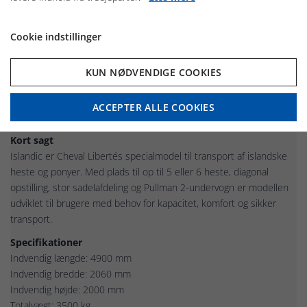
Hvorfor vælge Islandic?
Islandic er et oplagt valg til ryttere, avlere og stutterier med behov
Cookie indstillinger
for transport af flere islandske heste eller ponyer på samme tid.
Den diagonale opstilling
giver effektiv udnyttelse af pladsen og
KUN NØDVENDIGE COOKIES
skaber gode forhold for hestene under transport. Samtidig
bidrager Pullman 2-undervognen til en stabil og komfortabel
ACCEPTER ALLE COOKIES
køreoplevelse for både heste og fører.
Kort sagt
Islandic er Cheval Libertés specialmodel til transport af islandske
heste og ponyer. Med plads til op til 5 eller 6 heste, diagonal
opstilling, stor sadelafdeling og Pullman 2-undervogn er modellen
udviklet til brugere med behov for kapacitet, komfort og sikker
transport.
Specifikationer
Indvendig længde: 4900 mm
Indvendig bredde: 2060 mm
Indvendig højde: 2000 mm
Totalvægt: 3500 kg