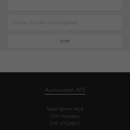
Autocentret A/S
Mads Bjerres Vej 8
7500 Holstebro
CVR: 27524877