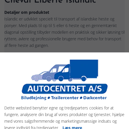
Cheval Liberté Islandic
Detaljer om produktet
Islandic er udviklet specielt til transport af islandske heste og
ponyer. Med plads til op til 5 eller 6 heste og en gennemtænkt
diagonal opstilling tilbyder modellen en praktisk og sikker løsning til
ryttere, avlere og professionelle brugere med behov for transport
af flere heste ad gangen.
Islandic er en specialudviklet model i Cheval Libertés program og
er målrettet transport af flere islandske heste eller ponyer.
Den rummelige indretning giver gode forhold for hestene under
transporten, mens den store sadelafdeling sikrer god plads til
udstyr og daglig brug.
Islandics kendetegn:
Diagonal opstilling af hestene.
Stor rummelighed og god ventilation.
Dette websted benytter egne og tredjeparters cookies for at
Pullman 2-undervogn med individuel affjedring.
fungere, analysere din brug af vores produkter og tjenester, hjælpe
Stor sadel- og udstyrsafdeling.
med vores salgsfremmende og marketingsmæssige indsats og
Aluminiumsgulv og aluminiumsider.
levere indhold fra tredjeparter.
Læs mere