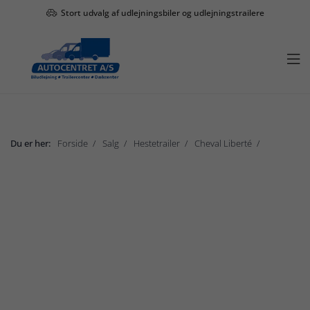
Stort udvalg af udlejningsbiler og udlejningstrailere

Du er her:
Forside
Salg
Hestetrailer
Cheval Liberté
Islandic
Vis undermenu

Salg