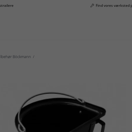
strailere
Find vores værksted 
ilbehør Böckmann
Böckmann Foderkrybbe i sort