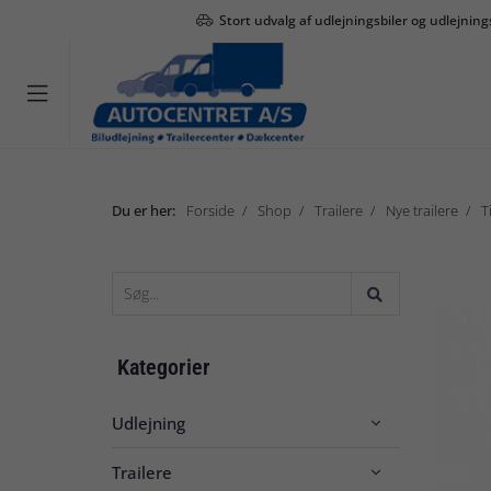
Stort udvalg af udlejningsbiler og udlejning

Du er her:
Forside
Shop
Trailere
Nye trailere
T
Kategorier
Udlejning

Trailere
