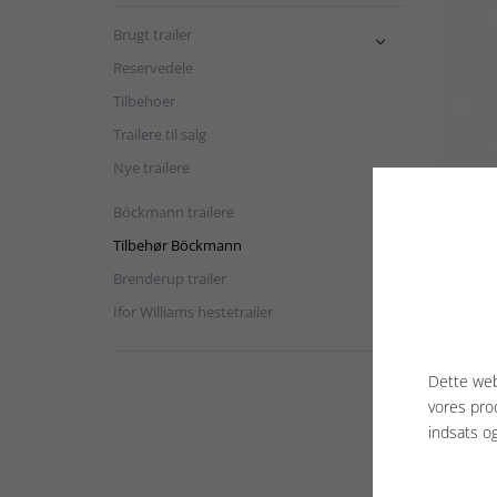
Brugt trailer

Reservedele
Tilbehoer
Trailere til salg
Nye trailere

Böckmann trailere
Tilbehør Böckmann
Brenderup trailer
Ifor Williams hestetrailer
Dette web
vores pro
indsats o
Det
Bö