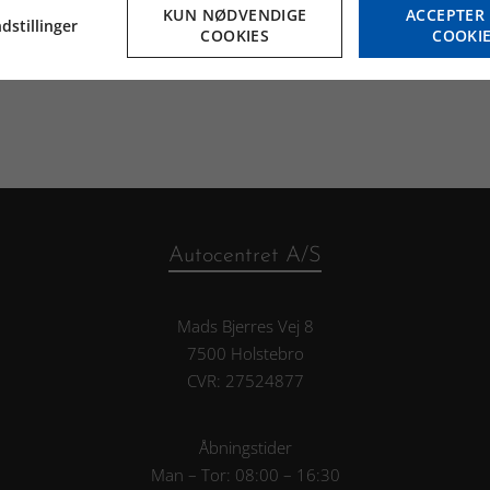
KUN NØDVENDIGE
ACCEPTER 
 transport brug, håndtag og hænge på boksen eller i trailere
dstillinger
COOKIES
COOKI
Autocentret A/S
Mads Bjerres Vej 8
7500 Holstebro
CVR: 27524877
Åbningstider
Man – Tor: 08:00 – 16:30