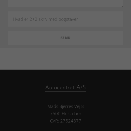
Autocentret A/S
Mads Bjerres Vej 8
7500 Holstebro
CVR: 27524877