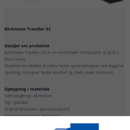
Böckmann Traveller G2
Detaljer om produktet
Böckmann Traveller G2 er en hestetrailer til transport af op til 2
store heste.
Modellen er udviklet til større heste og kendetegnes ved diagonal
opstilling, som giver bedre komfort og plads under transport.
Opbygning / materiale
Sideopbygning i aluminium
Tag i glasfiber
Original Böckmann aluminiumsbund
Karrosserimateriale: aluminium
Mulighed for udstyrspakke