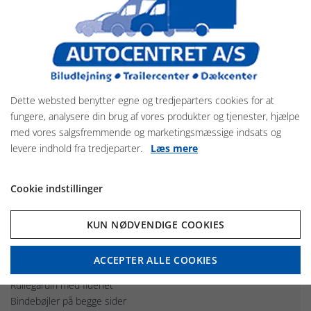
Omfattende tilbehørsprogram til Traveller G-serien
Sadelrum i forskellige størrelser og placeringer
Indvendig opdeling til 2–3 heste
Ekstra skillevægge og justerbar indretning
Foderkrybber og bindepunkter
Ventilation og ekstra vinduer
Dette websted benytter egne og tredjeparters cookies for at
Indvendig og udvendig belysning
fungere, analysere din brug af vores produkter og tjenester, hjælpe
Ekstra døre og adgangsløsninger
med vores salgsfremmende og marketingsmæssige indsats og
Forskellige rampe- og dørkombinationer
levere indhold fra tredjeparter.
Læs mere
Standardudførelse
Cookie indstillinger
Sænket undervogn med støddæmpere
Automatisk støttehjul
Aluminiumopbygning (ca. 1800 mm høj)
KUN NØDVENDIGE COOKIES
Polyestertag
Stor indgangsdør til sadelrum i venstre side
ACCEPTER ALLE COOKIES
Original Böckmann aluminiumsbund
Rullegardin med fluenet
Bindebøjler på begge sider