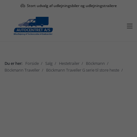
Stort udvalg af udlejningsbiler og udlejningstrailere

Du er her:
Forside
Salg
Hestetrailer
Böckmann
Böckmann Traveller
Böckmann Traveller G serie til store heste
Traveller G2
Vis undermenu

Salg