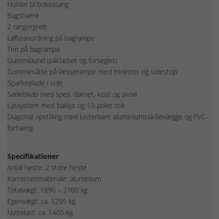
Holder til boksstang
Bagstivere
2 rangergreb
Løfteanordning på bagrampe
Trin på bagrampe
Gummibund (påklæbet og forseglet)
Gummimåtte på læsserampe med trinlister og sidestop
Sparkeplade i side
Sadelskab med spejl, dørnet, kost og skovl
Lyssystem med baklys og 13-polet stik
Diagonal opstilling med justerbare aluminiumsskillevægge og PVC-
forhæng
Specifikationer
Antal heste: 2 store heste
Karrosserimateriale: aluminium
Totalvægt: 1890 – 2700 kg
Egenvægt: ca. 1295 kg
Nyttelast: ca. 1405 kg