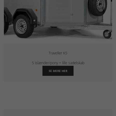
Traveller K5
5 islænder/pony + lille sadelskab
SE MERE HER