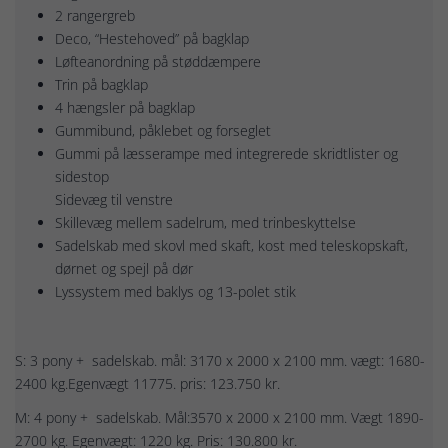
2 rangergreb
Deco, “Hestehoved” på bagklap
Løfteanordning på støddæmpere
Trin på bagklap
4 hængsler på bagklap
Gummibund, påklebet og forseglet
Gummi på læsserampe med integrerede skridtlister og
sidestop
Sidevæg til venstre
Skillevæg mellem sadelrum, med trinbeskyttelse
Sadelskab med skovl med skaft, kost med teleskopskaft,
dørnet og spejl på dør
Lyssystem med baklys og 13-polet stik
S: 3 pony + sadelskab. mål: 3170 x 2000 x 2100 mm. vægt: 1680-
2400 kg.Egenvægt 11775. pris: 123.750 kr.
M: 4 pony + sadelskab. Mål:3570 x 2000 x 2100 mm. Vægt 1890-
2700 kg. Egenvægt: 1220 kg. Pris: 130.800 kr.