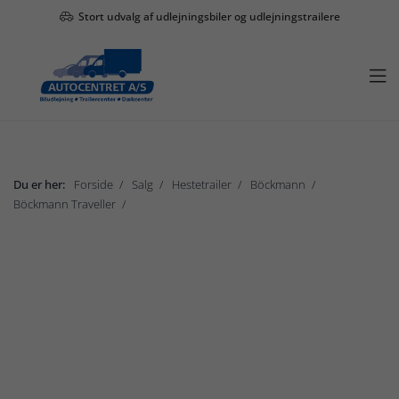
Stort udvalg af udlejningsbiler og udlejningstrailere

Du er her:
Forside
Salg
Hestetrailer
Böckmann
Böckmann Traveller
Böckmann Traveller K serie 3-5 små heste
Vis undermenu

Salg