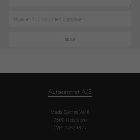
Autocentret A/S
Mads Bjerres Vej 8
7500 Holstebro
CVR: 27524877