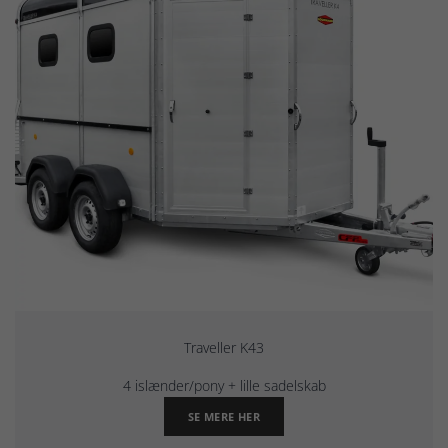
Traveller K43
4 islænder/pony + lille sadelskab
SE MERE HER