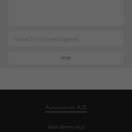
Autocentret A/S
Mads Bjerres Vej 8