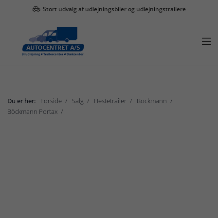
Stort udvalg af udlejningsbiler og udlejningstrailere

Du er her:
Forside
Salg
Hestetrailer
Böckmann
Böckmann Portax
Böckmann Portax Esprit
Vis undermenu

Salg