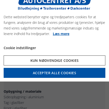
Dette websted benytter egne og tredjeparters cookies for at
fungere, analysere din brug af vores produkter og tjenester, hjælpe
med vores salgsfremmende og marketingsmæssige indsats og
levere indhold fra tredjeparter.
Læs mere
Böckmann Big Portax
Cookie indstillinger
Detaljer om produktet
KUN NØDVENDIGE COOKIES
Böckmann Big Portax er en 2-hestes trailer med fokus på
maksimal plads og komfort.
Modellen er den største i Portax-serien og tilbyder markant større
ACCEPTER ALLE COOKIES
indvendige mål samt et stort, separat sadelrum.
Opbygning / materiale
Sideopbygning i aluminium
Tag i glasfiber
Front i glasfiber