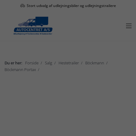
Stort udvalg af udlejningsbiler og udlejningstrailere

Du er her:
Forside
Salg
Hestetrailer
Böckmann
Böckmann Portax
Böckmann Big Portax
Vis undermenu

Salg