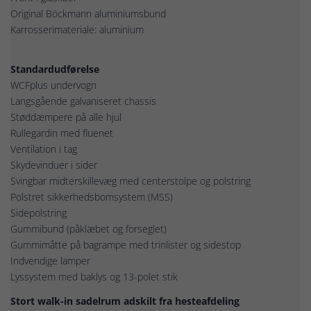
Original Böckmann aluminiumsbund
Karrosserimateriale: aluminium
Standardudførelse
WCFplus undervogn
Langsgående galvaniseret chassis
Støddæmpere på alle hjul
Rullegardin med fluenet
Ventilation i tag
Skydevinduer i sider
Svingbar midterskillevæg med centerstolpe og polstring
Polstret sikkerhedsbomsystem (MSS)
Sidepolstring
Gummibund (påklæbet og forseglet)
Gummimåtte på bagrampe med trinlister og sidestop
Indvendige lamper
Lyssystem med baklys og 13-polet stik
Stort walk-in sadelrum adskilt fra hesteafdeling