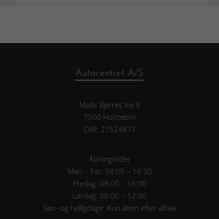
Autocentret A/S
Mads Bjerres Vej 8
7500 Holstebro
CVR: 27524877
Åbningstider
Man – Tor: 08:00 – 16:30
Fredag: 08:00 – 16:00
Lørdag: 08:00 – 12:00
Søn- og helligdage: Kun åben efter aftale