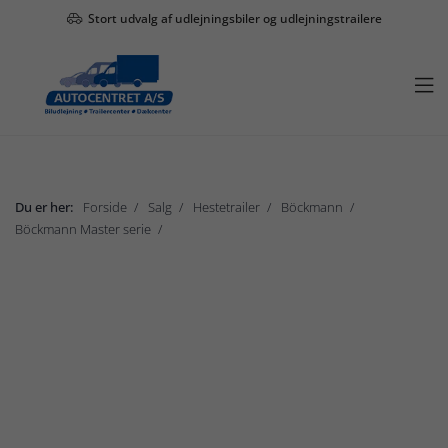
Stort udvalg af udlejningsbiler og udlejningstrailere

Du er her:
Forside
Salg
Hestetrailer
Böckmann
Böckmann Master serie
Böckmann Master
Vis undermenu

Salg