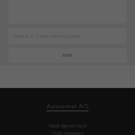
Autocentret A/S
Mads Bjerres Vej 8
7500 Holstebro