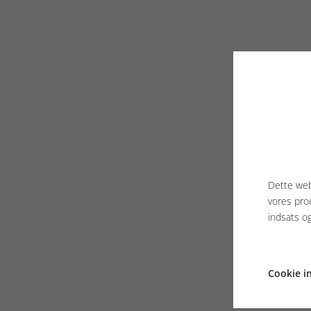
Dette web
vores pro
indsats o
Cookie in