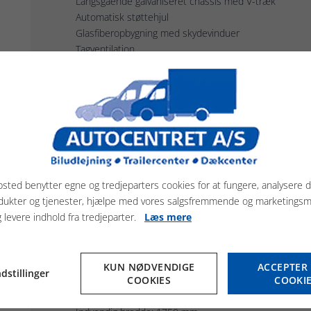
Langsgående galvaniseret chassis med V-træk
Automatisk støttehjul
Glasfiberopbygning med skydevinduer
Tagventilation
Rullegardin med fluenet
Walk-in sadelrum med fuld højde og adgang inde- og u
Udtrækkelige og justerbare sadelholdere
Hylder, trensekroge, spejl, kost og skovl
LED-belysning (hvid/blå)
Multi Safe System (MSS), justerbar
Gennemsigtig PVC-skillerum
Sidepolstring og sparkeplader
sted benytter egne og tredjeparters cookies for at fungere, analysere d
Gummibund (påklæbet og forseglet)
dukter og tjenester, hjælpe med vores salgsfremmende og marketings
Gummimåtte på bagrampe med trinlister og sidestop
g levere indhold fra tredjeparter.
Læs mere
Lyssystem med baklys og 13-polet stik
KUN NØDVENDIGE
ACCEPTER 
dstillinger
COOKIES
COOKI
Specifikationer
Indvendig længde: 3900 mm