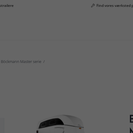
strailere
Find vores værksted 
Böckmann Master serie
Böckmann Grand Master SR