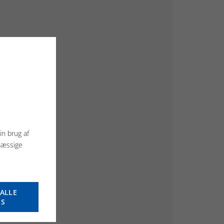
defra
in brug af
mæssige
ALLE
ES