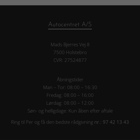
Autocentret A/S
Mads Bjerres Vej 8
7500 Holstebro
CVR: 27524877
Åbningstider
Man – Tor: 08:00 – 16:30
Fredag: 08:00 – 16:00
Lørdag: 08:00 – 12:00
Søn- og helligdage: Kun åben efter aftale
Ring til Per og få den bedste rådgivning
nr.: 97 42 13 43