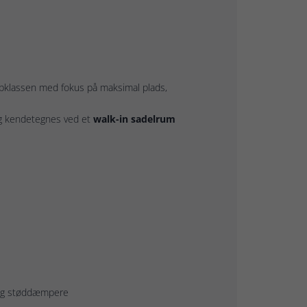
opklassen med fokus på maksimal plads,
og kendetegnes ved et
walk-in sadelrum
 og støddæmpere