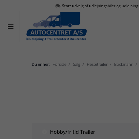
Stort udvalg af udlejningsbiler og udlejning

Du er her:
Forside
Salg
Hestetrailer
Böckmann
Salg
Hobby/fritid Trailer