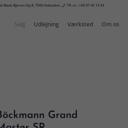
på Mads Bjerres Vej 8, 7500 Holstebro
Tlf. nr.: +45 97 42 13 43
Salg
Udlejning
Værksted
Om os
Böckmann Grand
Master SR