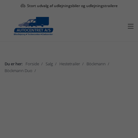
Stort udvalg af udlejningsbiler og udlejningstrailere

Du er her:
Forside
Salg
Hestetrailer
Böckmann
Böckmann Duo
Böckmann Duo Esprit
Vis undermenu

Salg