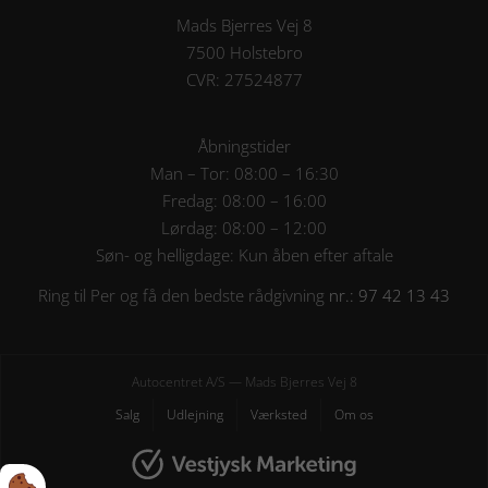
Mads Bjerres Vej 8
7500 Holstebro
CVR: 27524877
Åbningstider
Man – Tor: 08:00 – 16:30
Fredag: 08:00 – 16:00
Lørdag: 08:00 – 12:00
Søn- og helligdage: Kun åben efter aftale
Ring til Per og få den bedste rådgivning
nr.: 97 42 13 43
Autocentret A/S — Mads Bjerres Vej 8
Salg
Udlejning
Værksted
Om os