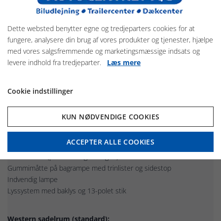
Standardudførelse
Sænket undervogn (CFFplus)
Dette websted benytter egne og tredjeparters cookies for at
Langsgående galvaniseret chassis
fungere, analysere din brug af vores produkter og tjenester, hjælpe
Automatisk støttehjul
med vores salgsfremmende og marketingsmæssige indsats og
Aluminiumopbygning (1500 mm høj)
levere indhold fra tredjeparter.
Læs mere
Tag og front i glasfiber med tonede vinduer
Rullegardin med fluenet
2 sideforstærkninger
Cookie indstillinger
4 forstærkningsskinner på bagrampe
Løfteanordning på bagrampe
KUN NØDVENDIGE COOKIES
Sikkerhedsboksstangssystem (MSS), justerbar i højde og længde
Sidepolstring og sparkeplader
ACCEPTER ALLE COOKIES
Fleksibelt PVC-skillerum
Gummibund (påklæbet og forseglet)
Gummimåtte på bagrampe med trinlister og sidestop
Indvendig lampe
Lyssystem med baklys og 13-polet stik
Western sadelrum (standard):