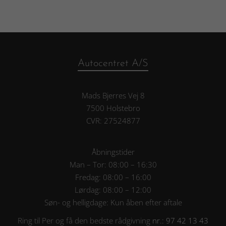
Autocentret A/S
Mads Bjerres Vej 8
7500 Holstebro
CVR: 27524877
Åbningstider
Man – Tor: 08:00 – 16:30
Fredag: 08:00 – 16:00
Lørdag: 08:00 – 12:00
Søn- og helligdage: Kun åben efter aftale
Ring til Per og få den bedste rådgivning
nr.: 97 42 13 43