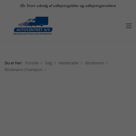
Stort udvalg af udlejningsbiler og udlejningstrailere

Du er her:
Forside
Salg
Hestetrailer
Böckmann
Böckmann Champion
Böckmann Champion Western R
Vis undermenu

Salg