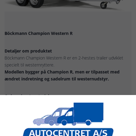
Böckmann Champion Western R
Detaljer om produktet
Böckmann Champion Western R er en 2-hestes trailer udviklet
specielt til westernryttere.
Modellen bygger på Champion R, men er tilpasset med
ændret indretning og sadelrum til westernudstyr.
Opbygning / materiale
Sideopbygning i aluminium
Tag i glasfiber
Stor glasfiberfront (polyester bow)
Original Böckmann aluminiumsbund med gummibelægning