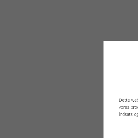
Dette web
vores pro
indsats o