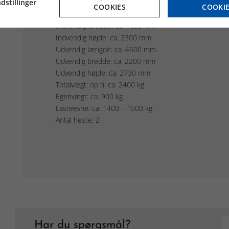
dstillinger
Specifikationer
COOKIES
COOKI
Indvendig længde: ca. 3280 mm
Indvendig bredde: ca. 1650 mm
Indvendig højde: ca. 2300 mm
Udvendig længde: ca. 4500 mm
Udvendig bredde: ca. 2200 mm
Udvendig højde: ca. 2730 mm
Totalvægt: op til ca. 2400 kg
Egenvægt: ca. 900 kg
Lasteevne: ca. 1400 – 1500 kg
Antal heste: 2
Har du spørgsmål?