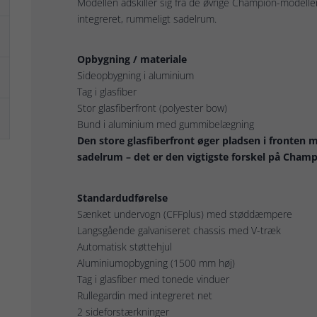
Modellen adskiller sig fra de øvrige Champion-modelle
integreret, rummeligt sadelrum.
Opbygning / materiale
Sideopbygning i aluminium
Tag i glasfiber
Stor glasfiberfront (polyester bow)
Bund i aluminium med gummibelægning
Den store glasfiberfront øger pladsen i fronten ma
sadelrum – det er den vigtigste forskel på Champ
Standardudførelse
Sænket undervogn (CFFplus) med støddæmpere
Langsgående galvaniseret chassis med V-træk
Automatisk støttehjul
Aluminiumopbygning (1500 mm høj)
Tag i glasfiber med tonede vinduer
Rullegardin med integreret net
2 sideforstærkninger