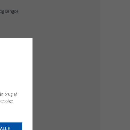
 og længde
in brug af
mæssige
ALLE