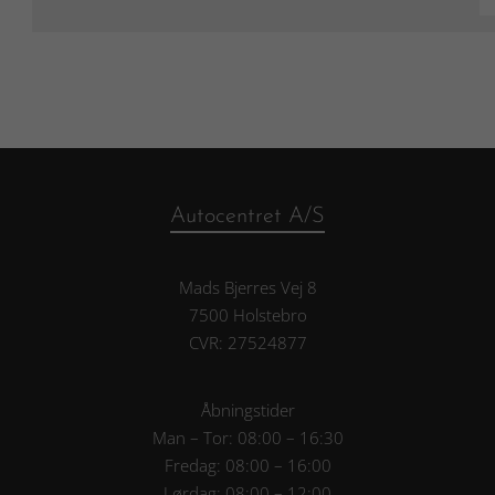
Autocentret A/S
Mads Bjerres Vej 8
7500 Holstebro
CVR: 27524877
Åbningstider
Man – Tor: 08:00 – 16:30
Fredag: 08:00 – 16:00
Lørdag: 08:00 – 12:00