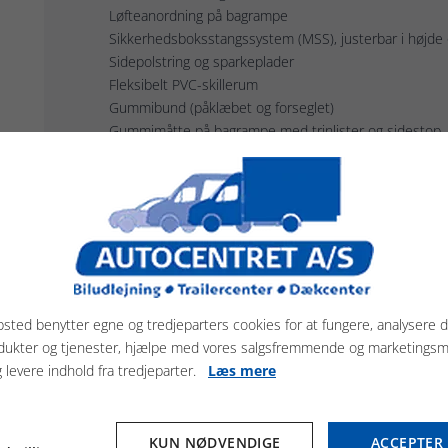
Løfteanordning på bagrampe
Sikkerhedsboksstangssystem (MSS), justerbar i højde
Sidepolstring og sparkeplader
Fleksibelt PVC-skillerum
Gummibund (påklæbet og forseglet)
Gummimåtte på bagrampe med trinlister og sidestop
Indvendig lampe
Lyssystem med baklys og 13-polet stik
Sadelrum (standard):
Udtrækkelige sadelholdere
Trenseholdere og kroge
Spejl
sted benytter egne og tredjeparters cookies for at fungere, analysere d
Kost og skovl
dukter og tjenester, hjælpe med vores salgsfremmende og marketings
LED-belysning
g levere indhold fra tredjeparter.
Læs mere
Opbevaringshylder
Alt er tilgængeligt udefra via stor sadelrumsdør
KUN NØDVENDIGE
ACCEPTER 