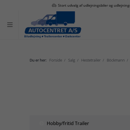
Stort udvalg af udlejningsbiler og udlejning

Du er her:
Forside
Salg
Hestetrailer
Böckmann
Salg
Hobby/fritid Trailer