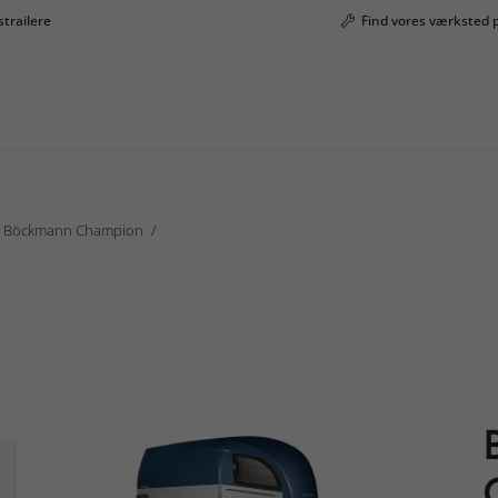
strailere
Find vores værksted 
Böckmann Champion
Böckmann Champion R