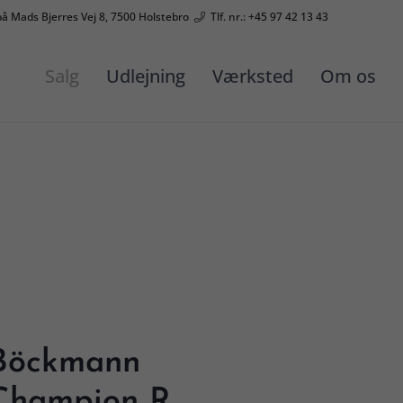
på Mads Bjerres Vej 8, 7500 Holstebro
Tlf. nr.: +45 97 42 13 43
Salg
Udlejning
Værksted
Om os
Böckmann
Champion R