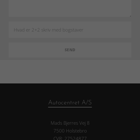
Autocentret A/S
Mads Bjerres Vej 8
7500 Holstebro
CVR: 27524877