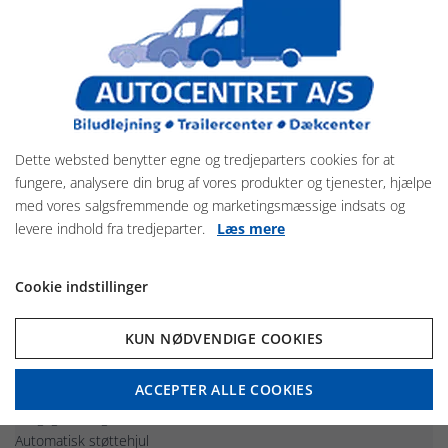
Böckmann Champion C er en klassisk 2-hestes trailer med fokus
på styrke, sikkerhed og daglig drift.
En robust model i Champion-serien, udviklet til regelmæssig brug
med høj belastning.
Opbygning / materiale
Dette websted benytter egne og tredjeparters cookies for at
Sideopbygning i aluminium
fungere, analysere din brug af vores produkter og tjenester, hjælpe
Tag i glasfiber
med vores salgsfremmende og marketingsmæssige indsats og
Original Böckmann aluminiumsbund med gummibelægning
levere indhold fra tredjeparter.
Læs mere
Slidstærk konstruktion med lav vedligeholdelse
Vigtig detalje:
Cookie indstillinger
Champion C er bygget med aluminium både i sider og bund, hvilket
giver høj holdbarhed og modstandsdygtighed mod fugt og slid
KUN NØDVENDIGE COOKIES
Standardudførelse
ACCEPTER ALLE COOKIES
Sænket undervogn (CFFplus) med hjulstøddæmpere
Langsgående galvaniseret chassis med V-træk
Automatisk støttehjul