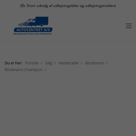
Stort udvalg af udlejningsbiler og udlejningstrailere

Du er her:
Forside
Salg
Hestetrailer
Böckmann
Böckmann Champion
Böckmann Champion C
Vis undermenu

Salg