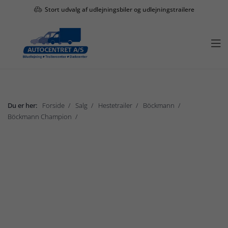
Stort udvalg af udlejningsbiler og udlejningstrailere

Du er her:
Forside
Salg
Hestetrailer
Böckmann
Böckmann Champion
Böckmann Big Champion SKA
Vis undermenu

Salg