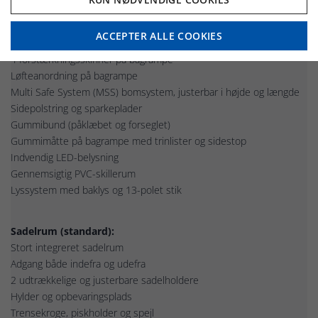
Tag og front i glasfiber med tonede vinduer
Rullegardin med fluenet
ACCEPTER ALLE COOKIES
2 sideforstærkninger
4 forstærkningsskinner på bagrampe
Løfteanordning på bagrampe
Multi Safe System (MSS) bomsystem, justerbar i højde og længde
Sidepolstring og sparkeplader
Gummibund (påklæbet og forseglet)
Gummimåtte på bagrampe med trinlister og sidestop
Indvendig LED-belysning
Gennemsigtig PVC-skillerum
Lyssystem med baklys og 13-polet stik
Sadelrum (standard):
Stort integreret sadelrum
Adgang både indefra og udefra
2 udtrækkelige og justerbare sadelholdere
Hylder og opbevaringsplads
Trensekroge, piskholder og spejl