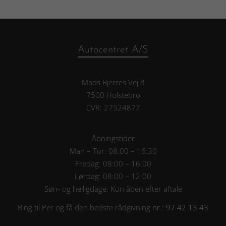
Autocentret A/S
Mads Bjerres Vej 8
7500 Holstebro
CVR: 27524877
Åbningstider
Man – Tor: 08:00 – 16:30
Fredag: 08:00 – 16:00
Lørdag: 08:00 – 12:00
Søn- og helligdage: Kun åben efter aftale
Ring til Per og få den bedste rådgivning
nr.: 97 42 13 43