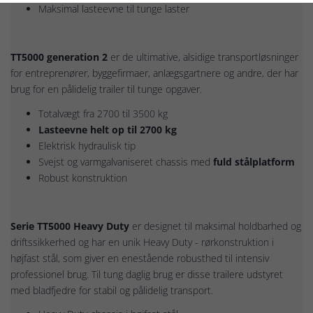
Maksimal lasteevne til tunge laster
TT5000 generation 2
er de ultimative, alsidige transportløsninger
for entreprenører, byggefirmaer, anlægsgartnere og andre, der har
brug for en pålidelig trailer til tunge opgaver.
Totalvægt fra 2700 til 3500 kg
Lasteevne helt op til 2700 kg
Elektrisk hydraulisk tip
Svejst og varmgalvaniseret chassis med
fuld stålplatform
Robust konstruktion
Serie TT5000 Heavy Duty
er designet til maksimal holdbarhed og
driftssikkerhed og har en unik Heavy Duty - rørkonstruktion i
højfast stål, som giver en enestående robusthed til intensiv
professionel brug. Til tung daglig brug er disse trailere udstyret
med bladfjedre for stabil og pålidelig transport.