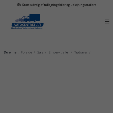
Stort udvalg af udlejningsbiler og udlejningstrailere

Du er her:
Forside
Salg
Erhverv trailer
Tiptrailer
Brenderup
Vis undermenu

Salg