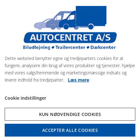
Kraftig stålbund som standard
Manuel eller elektrisk hydraulisk tipfunktion
Svejste og varmgalvaniserede stålsider
BT5000 serien
er bygget til professionelle, der har brug for en
tiptrailer, der kan klare mere – mere last, større volumen og mere
krævende opgaver.
Dette websted benytter egne og tredjeparters cookies for at
Den robuste, dobbeltakslede tiptrailer er udstyret med et
fungere, analysere din brug af vores produkter og tjenester, hjælpe
forstærket stålgulv og et kraftfuldt elektrisk hydraulisk tip-system
med vores salgsfremmende og marketingsmæssige indsats og
til nem og effektiv aflæsning.
levere indhold fra tredjeparter.
Læs mere
BT5000-serien kan desuden tilpasses med et bredt udvalg af
tilbehør, såsom netsider, høj presenning og flad presenning
Cookie indstillinger
Totalvægt fra 3000 til 3500 kg.
KUN NØDVENDIGE COOKIES
Svejste og varmgalvaniserede stålsider
Kraftige surringsøjer i støbejern (800 kg)
Udstyret med et slidstærkt og robust 3 mm galvaniseret
ACCEPTER ALLE COOKIES
stålgulv