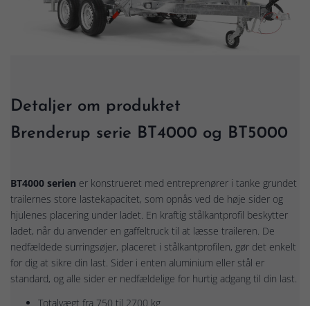
Detaljer om produktet
Brenderup serie BT4000 og BT5000
BT4000 serien
er konstrueret med entreprenører i tanke grundet
trailernes store lastekapacitet, som opnås ved de høje sider og
hjulenes placering under ladet. En kraftig stålkantprofil beskytter
ladet, når du anvender en gaffeltruck til at læsse traileren. De
nedfældede surringsøjer, placeret i stålkantprofilen, gør det enkelt
for dig at sikre din last. Sider i enten aluminium eller stål er
standard, og alle sider er nedfældelige for hurtig adgang til din last.
Totalvægt fra 750 til 2700 kg