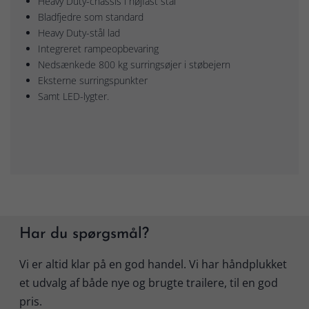
Heavy Duty-chassis i højfast stål
Bladfjedre som standard
Heavy Duty-stål lad
Integreret rampeopbevaring
Nedsænkede 800 kg surringsøjer i støbejern
Eksterne surringspunkter
Samt LED-lygter.
Har du spørgsmål?
Vi er altid klar på en god handel. Vi har håndplukket
et udvalg af både nye og brugte trailere, til en god
pris.