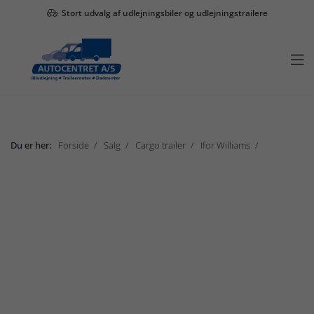
Stort udvalg af udlejningsbiler og udlejningstrailere

Du er her:
Forside
Salg
Cargo trailer
Ifor Williams
Iforwilliams
Vis undermenu

Salg