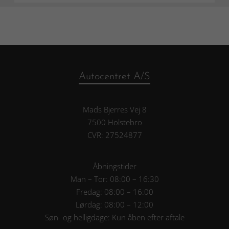
Autocentret A/S
Mads Bjerres Vej 8
7500 Holstebro
CVR: 27524877
Åbningstider
Man – Tor: 08:00 – 16:30
Fredag: 08:00 – 16:00
Lørdag: 08:00 – 12:00
Søn- og helligdage: Kun åben efter aftale