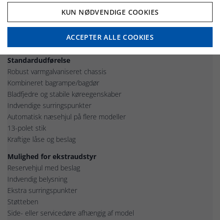
Maskiner og udstyr
KUN NØDVENDIGE COOKIES
Værktøj og materialer
Daglig erhvervskørsel
ACCEPTER ALLE COOKIES
Transportopgaver med hyppig ind- og udlæsning
Standardudførelse
Robust varmgalvaniseret chassis
Kombineret bagrampe/bagdør
Bladfjedre og stabile køreegenskaber
Indvendige surringspunkter
Automatisk næsehjul på flere modeller
13-polet stik
Kraftige låse og beslag
Mulighed for ekstraudstyr
Reservehjul med beslag
Indvendig belysning
Ekstra surringspunkter
Støtteben
Side- eller servicedøre afhængig af model