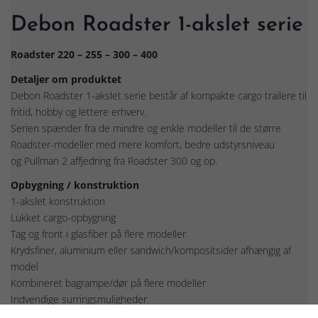
Debon Roadster 1-akslet serie
Roadster 220 – 255 – 300 – 400
Detaljer om produktet
Debon Roadster 1-akslet serie består af kompakte cargo trailere til
fritid, hobby og lettere erhverv.
Serien spænder fra de mindre og enkle modeller til de større
Roadster-modeller med mere komfort, bedre udstyrsniveau
og Pullman 2 affjedring fra Roadster 300 og op.
Opbygning / konstruktion
1-akslet konstruktion
Lukket cargo-opbygning
Tag og front i glasfiber på flere modeller
Krydsfiner, aluminium eller sandwich/kompositsider afhængig af
model
Kombineret bagrampe/dør på flere modeller
Indvendige surringsmuligheder
Lav læssehøjde