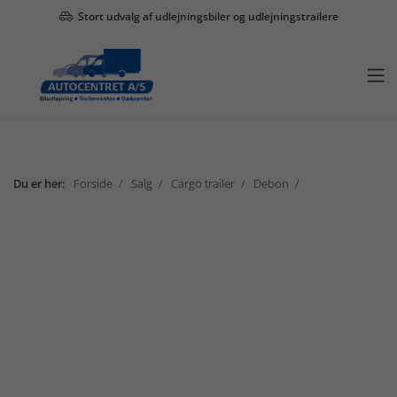
Stort udvalg af udlejningsbiler og udlejningstrailere

Du er her:
Forside
Salg
Cargo trailer
Debon
Debon Roadster 1. akslet
Vis undermenu

Salg