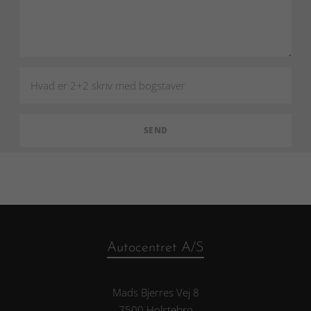
Autocentret A/S
Mads Bjerres Vej 8
7500 Holstebro