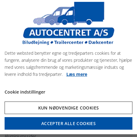
Pullman 2 affjedring fra Roadster 300 og op
Velegnet til
Fritid og hobby
Motorcykler og cykler
Camping- og sportsudstyr
Let erhverv
Værktøj og mindre maskiner
Dette websted benytter egne og tredjeparters cookies for at
fungere, analysere din brug af vores produkter og tjenester, hjælpe
Standardudførelse
med vores salgsfremmende og marketingsmæssige indsats og
Lukket lastrum
levere indhold fra tredjeparter.
Læs mere
Surringsringe
Bagdør eller kombineret rampe/dør afhængig af model
Automatisk næsehjul på flere modeller
Cookie indstillinger
Støtteben på flere modeller
Indvendig belysning på flere modeller
KUN NØDVENDIGE COOKIES
Beskyttede lygter
Mulighed for ekstraudstyr
ACCEPTER ALLE COOKIES
Sidedør med lås
Aluminiumssider