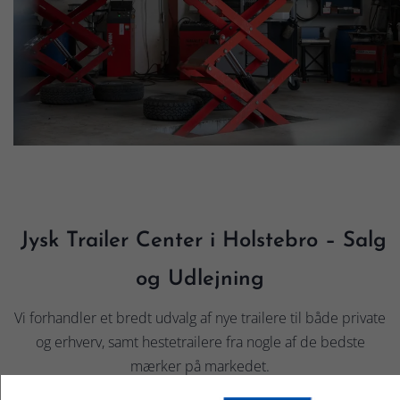
Jysk Trailer Center i Holstebro – Salg
og Udlejning
Vi forhandler et bredt udvalg af nye trailere til både private
og erhverv, samt hestetrailere fra nogle af de bedste
mærker på markedet.