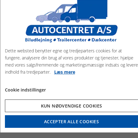
Vi tilbyder udlejning af bl.a. trailer, personbil, kassevogne
m/u lift, lastbil, busser - handicapbusser og hestetrailer
Kig forbi!
Dette websted benytter egne og tredjeparters cookies for at
fungere, analysere din brug af vores produkter og tjenester, hjælpe
med vores salgsfremmende og marketingsmæssige indsats og levere
indhold fra tredjeparter.
Læs mere
Cookie indstillinger
KUN NØDVENDIGE COOKIES
ACCEPTER ALLE COOKIES