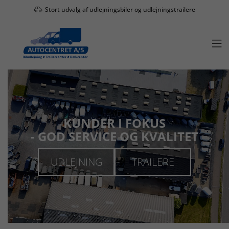
Stort udvalg af udlejningsbiler og udlejningstrailere

KUNDER I FOKUS
- GOD SERVICE OG KVALITET
UDLEJNING
TRAILERE