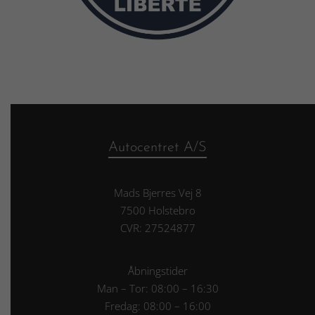
Autocentret A/S
Mads Bjerres Vej 8
7500 Holstebro
CVR: 27524877
Åbningstider
Man – Tor: 08:00 – 16:30
Fredag: 08:00 – 16:00